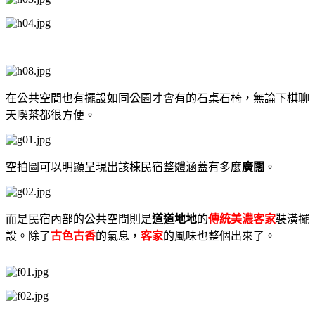
在公共空間也有擺設如同公園才會有的石桌石椅，無論下棋聊
天喫茶都很方便。
空拍圖可以明顯呈現出該棟民宿整體涵蓋有多麼
廣闊
。
而是民宿內部的公共空間則是
道道地地
的
傳統美濃客家
裝潢擺
設。
除了
古色古香
的氣息，
客家
的風味也整個出來了。