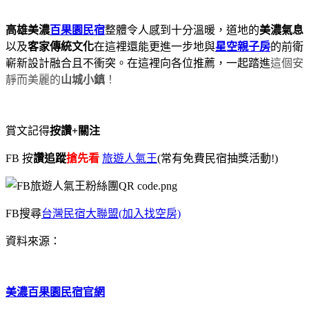
高雄美濃
百果園民宿
整體令人感到十分溫暖，道地的
美濃氣息
以及
客家傳統文化
在這裡還能更進一步地與
星空親子房
的前衛
嶄新設計融合且不衝突。在這裡向各位推薦，一起踏進
這個安
靜而美麗的
山城小鎮
！
賞文記得
按讚+關注
FB 按
讚追蹤
搶先看
旅遊人氣王
(常有免費民宿抽獎活動!)
FB搜尋
台灣民宿大聯盟(加入找空房)
資料來源：
美濃百果園民宿
官網