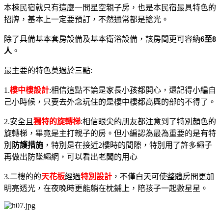
本棟民宿就只有這麼一間星空親子房，也是本民宿最具特色的
招牌，基本上一定要預訂，不然通常都是搶光
。
除了具備基本套房設備及基本衛浴設備，該房間更可容納
6至8
人
。
最主要的特色莫過於三點:
1.
樓中樓設計
:相信這點不論是家長小孩都開心，還記得小編自
己小時候，只要去外念玩住的是樓中樓都高興的部的不得了。
2.安全且
獨特的旋轉梯
:相信眼尖的朋友都注意到了特別顏色的
旋轉梯，畢竟是主打親子的房。但小編認為最為重要的是有特
別
防護措施
，特別是在接近2樓時的間隙，特別用了許多繩子
再做出防墜繩網，可以看出老闆的用心
3.二樓的的
天花板
經過
特別設計
，不僅白天可使整體房間更加
明亮透光，在夜晚時更能躺在枕鋪上，陪孩子一起數星星。