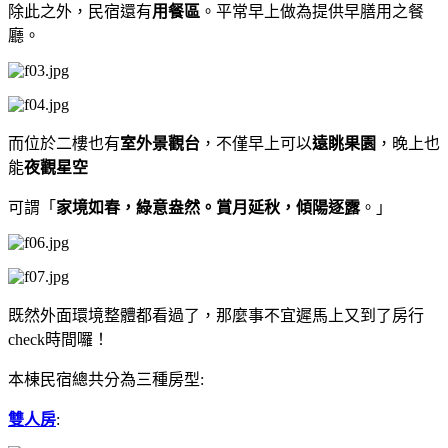
除此之外，民宿還有
用餐區
。平常早上做為提供早膳用之餐
廳。
而位於二樓也有
室外景觀台
，不僅早上可以
遠眺果園
，晚上也
能
夜觀星空
可謂「
家境如春，綠意盎然。賞月延秋，傾陽逐露
。」
既然外面環境整體都看過了，那麼事不宜遲馬上又到了房行
check時間囉！
本棟民宿總共分為三種房型:
雙人房
: