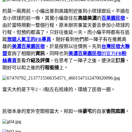
約莫一兩周前，小編出差到高雄附近後到小琉球遊玩。不過在
去小琉球的前一晚，其實小編是住在
高雄美濃
的
百果園民宿
。
由於當時規劃一整個行程，原本辦完事當天要去參加小琉球的
行程，但預約都滿了。只好往後延一天，而小編平時都有在追
蹤
旅遊人氣王的FB專頁
，剛好看到他們那一陣子有在推薦高
雄的
美濃百果園民宿
，於是按照以往慣例。先到
台灣民宿大聯
盟
查詢了相關的
資訊
，同時也到
美濃百果園民宿
的官方
FB粉
絲專頁
查看
介紹及評價
。在思考了一陣子之後，便決定
訂房
，
剛好可以和之後的
行程銜接
上。
當天大約是下午2、3點左右抵達的，環繞了民宿一圈。
民宿本身的室外空間相當大，宛如一棟
豪宅
的自家
後院庭園
。